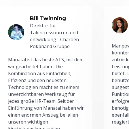
Bill Twinning
Direktor für
Talentressourcen und -
entwicklung - Charoen
Manpowe
Pokphand Gruppe
könnten
Manatal ist das beste ATS, mit dem
zufried
wir gearbeitet haben. Die
Leistun
Kombination aus Einfachheit,
bietet.
Effizienz und den neuesten
benutze
Technologien macht es zu einem
ausgesta
unverzichtbaren Werkzeug für
Funktio
jedes große HR-Team. Seit der
erfolgr
Einführung von Manatal haben wir
benötig
einen enormen Anstieg bei allen
ebenfal
unseren wichtigen
reagiert
Einstellungskennzahlen