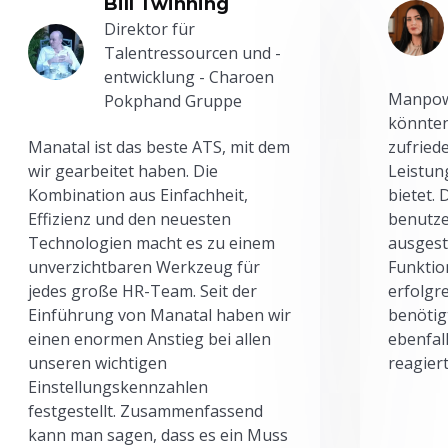
Bill Twinning
Direktor für
Talentressourcen und -
entwicklung - Charoen
Manpowe
Pokphand Gruppe
könnten
Manatal ist das beste ATS, mit dem
zufried
wir gearbeitet haben. Die
Leistun
Kombination aus Einfachheit,
bietet.
Effizienz und den neuesten
benutze
Technologien macht es zu einem
ausgesta
unverzichtbaren Werkzeug für
Funktio
jedes große HR-Team. Seit der
erfolgr
Einführung von Manatal haben wir
benötig
einen enormen Anstieg bei allen
ebenfal
unseren wichtigen
reagiert
Einstellungskennzahlen
festgestellt. Zusammenfassend
kann man sagen, dass es ein Muss