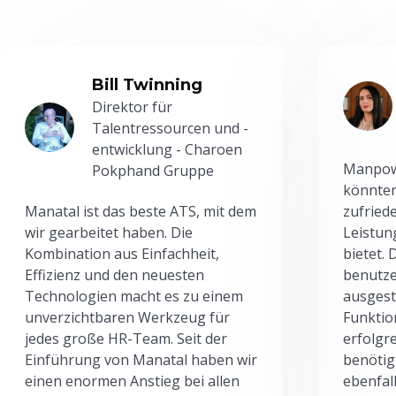
Bill Twinning
Direktor für
Talentressourcen und -
entwicklung - Charoen
Manpowe
Pokphand Gruppe
könnten
Manatal ist das beste ATS, mit dem
zufried
wir gearbeitet haben. Die
Leistun
Kombination aus Einfachheit,
bietet.
Effizienz und den neuesten
benutze
Technologien macht es zu einem
ausgesta
unverzichtbaren Werkzeug für
Funktio
jedes große HR-Team. Seit der
erfolgr
Einführung von Manatal haben wir
benötig
einen enormen Anstieg bei allen
ebenfal