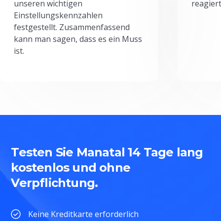
unseren wichtigen
reagiert
Einstellungskennzahlen
festgestellt. Zusammenfassend
kann man sagen, dass es ein Muss
ist.
Testen Sie Manatal 14 Tage lang
kostenlos und ohne
Verpflichtung.
Keine Kreditkarte erforderlich