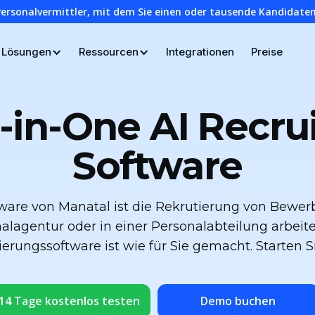
Personalvermittler, mit dem Sie einen oder tausende Kandidaten
Lösungen
Ressourcen
Integrationen
Preise
l-in-One AI Recr
Software
ware von Manatal ist die Rekrutierung von Bewerb
nalagentur oder in einer Personalabteilung arbeit
erungssoftware ist wie für Sie gemacht. Starten Si
14 Tage kostenlos testen
Demo buchen