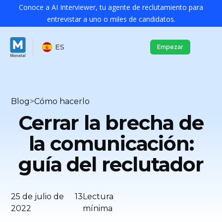
Conoce a AI Interviewer, tu agente de reclutamiento para
entrevistar a uno o miles de candidatos.
ES
Empezar
Blog
>
Cómo hacerlo
Cerrar la brecha de
la comunicación:
guía del reclutador
25 de julio de
13
Lectura
2022
mínima