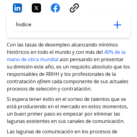
Índice
Identificar las lagunas de comunicación
Con las tasas de desempleo alcanzando mínimos
La brecha de comunicación entre
históricos en todo el mundo y con más del
40% de la
reclutadores y candidatos
mano de obra mundial
aún pensando en presentar
Velocidad de contratación
su dimisión este año, es un requisito absoluto que los
El papel de la tecnología
responsables de RRHH y los profesionales de la
Mejorar las métricas clave colmando las
contratación
lagunas de comunicación
afinen
cada componente de sus actuales
Manatal - La plataforma ATS líder del
procesos de selección y contratación.
sector de RRHH
Si espera tener éxito en el sorteo de talentos que se
está produciendo en el mercado en estos momentos,
un buen primer paso es empezar por eliminar las
lagunas existentes en sus canales de comunicación.
Las lagunas de comunicación en los procesos de