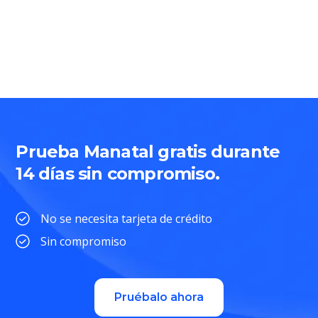
Prueba Manatal gratis durante
14 días sin compromiso.
No se necesita tarjeta de crédito
Sin compromiso
Pruébalo ahora