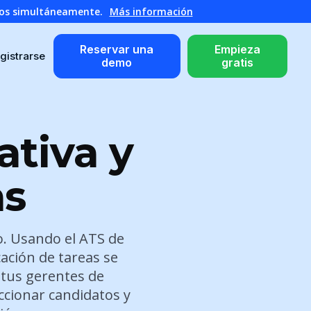
atos simultáneamente.
Más información
Reservar una
Empieza
gistrarse
demo
gratis
ativa y
as
o. Usando el ATS de
cación de tareas se
 tus gerentes de
ccionar candidatos y