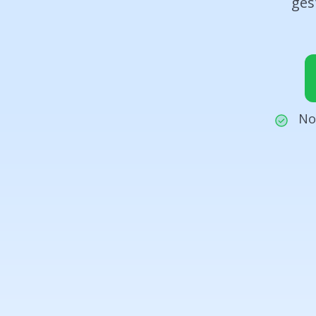
ges
No