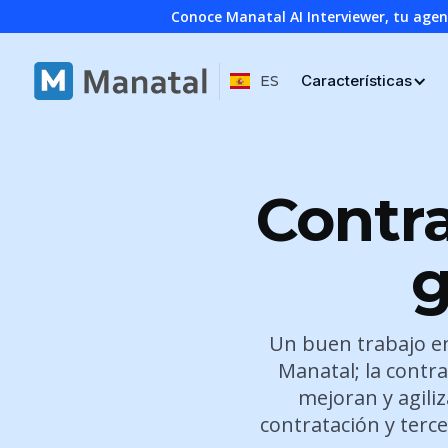
Conoce Manatal AI Interviewer, tu age
Características
ES
Contra
g
Un buen trabajo en
Manatal; la contra
mejoran y agili
contratación y terc