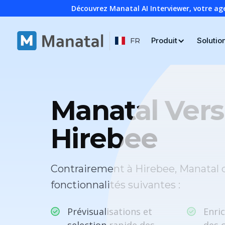
Découvrez Manatal AI Interviewer, votre ag
Produit
Solutio
FR
Manatal Ver
Hirebee
Contrairement à Hirebee, Manatal 
fonctionnalités suivantes :
Prévisualisations et
Enri