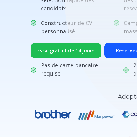
selection rapide des
des 
candidats
rése
Constructeur de CV
Camp
personnalisé
mas
Essai gratuit de 14 jours
Réserve
Pas de carte bancaire
2
requise
d
Adopté