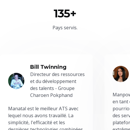
135+
Pays servis.
Bill Twinning
Directeur des ressources
et du développement
des talents - Groupe
Manpowe
Charoen Pokphand
en tant
Manatal est le meilleur ATS avec
pourrion
lequel nous avons travaillé. La
des serv
simplicité, l'efficacité et les
platefor
dernières technologies combinées
extrême