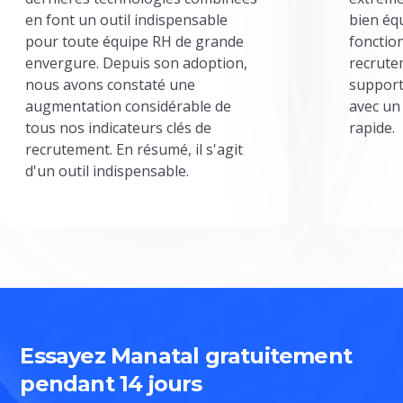
en font un outil indispensable
bien éq
pour toute équipe RH de grande
fonctio
envergure. Depuis son adoption,
recrute
nous avons constaté une
support
augmentation considérable de
avec un
tous nos indicateurs clés de
rapide.
recrutement. En résumé, il s'agit
d'un outil indispensable.
Essayez Manatal gratuitement
pendant 14 jours