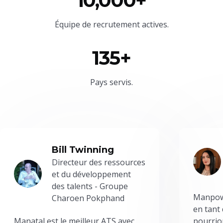
10,000+
Équipe
de recrutement actives.
135+
Pays servis.
Bill Twinning
Directeur des ressources
et du développement
des talents - Groupe
Manpowe
Charoen Pokphand
en tant
Manatal est le meilleur ATS avec
pourrion