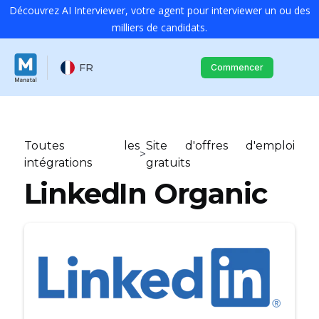
Découvrez AI Interviewer, votre agent pour interviewer un ou des
milliers de candidats.
FR
Commencer
Toutes les
Site d'offres d'emploi
>
intégrations
gratuits
LinkedIn Organic