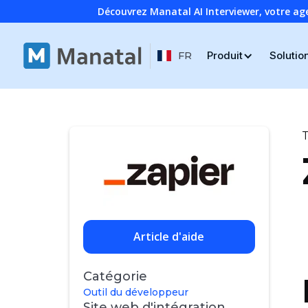
Découvrez Manatal AI Interviewer, votre ag
Produit
Solutio
FR
T
Article d'aide
Catégorie
Outil du développeur
Site web d'intégration