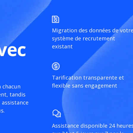
Migration des données de votr
système de recrutement
vec
existant
Tarification transparente et
flexible sans engagement
à chacun
nt, tandis
 assistance
s.
Assistance disponible 24 heure