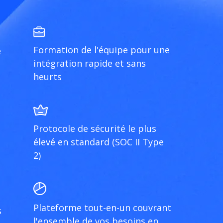
Formation de l'équipe pour une
e
intégration rapide et sans
heurts
Protocole de sécurité le plus
élevé en standard (SOC II Type
2)
Plateforme tout-en-un couvrant
s
l'ensemble de vos besoins en