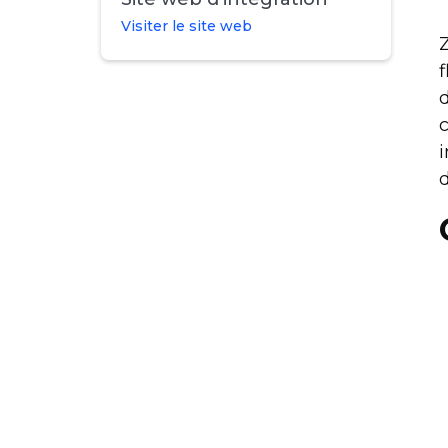
Visiter le site web
Z
f
d
c
i
d