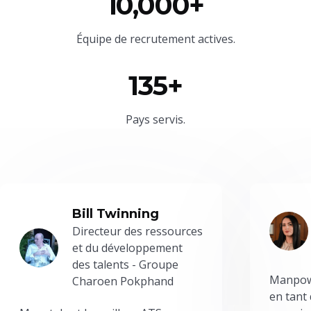
10,000+
Équipe
de recrutement actives.
135+
Pays servis.
Bill Twinning
Directeur des ressources
et du développement
des talents - Groupe
Manpowe
Charoen Pokphand
en tant