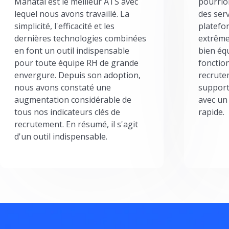
Manatal est le meilleur ATS avec
pourrion
lequel nous avons travaillé. La
des serv
simplicité, l'efficacité et les
platefor
dernières technologies combinées
extrême
en font un outil indispensable
bien éq
pour toute équipe RH de grande
fonctio
envergure. Depuis son adoption,
recrute
nous avons constaté une
support
augmentation considérable de
avec un
tous nos indicateurs clés de
rapide.
recrutement. En résumé, il s'agit
d'un outil indispensable.