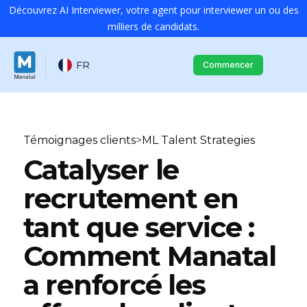
Découvrez AI Interviewer, votre agent pour interviewer un ou des
milliers de candidats.
FR
Commencer
Témoignages clients
>
ML Talent Strategies
Catalyser le
recrutement en
tant que service :
Comment Manatal
a renforcé les