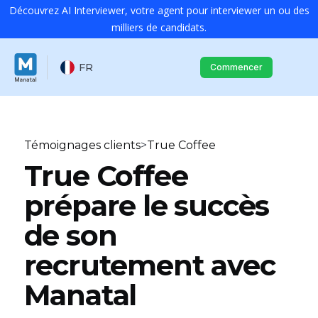
Découvrez AI Interviewer, votre agent pour interviewer un ou des
milliers de candidats.
FR
Commencer
Témoignages clients
>
True Coffee
True Coffee
prépare le succès
de son
recrutement avec
Manatal