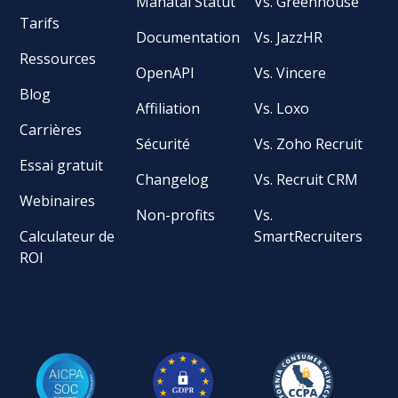
Manatal Statut
Vs. Greenhouse
Tarifs
Documentation
Vs. JazzHR
Ressources
OpenAPI
Vs. Vincere
Blog
Affiliation
Vs. Loxo
Carrières
Sécurité
Vs. Zoho Recruit
Essai gratuit
Changelog
Vs. Recruit CRM
Webinaires
Non-profits
Vs.
Calculateur de
SmartRecruiters
ROI