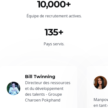
10,000+
Équipe
de recrutement actives.
135+
Pays servis.
Bill Twinning
Directeur des ressources
et du développement
des talents - Groupe
Manpowe
Charoen Pokphand
en tant