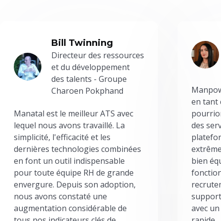
Bill Twinning
Directeur des ressources
et du développement
des talents - Groupe
Manpowe
Charoen Pokphand
en tant
Manatal est le meilleur ATS avec
pourrion
lequel nous avons travaillé. La
des serv
simplicité, l'efficacité et les
platefor
dernières technologies combinées
extrême
en font un outil indispensable
bien éq
pour toute équipe RH de grande
fonctio
envergure. Depuis son adoption,
recrute
nous avons constaté une
support
augmentation considérable de
avec un
tous nos indicateurs clés de
rapide.