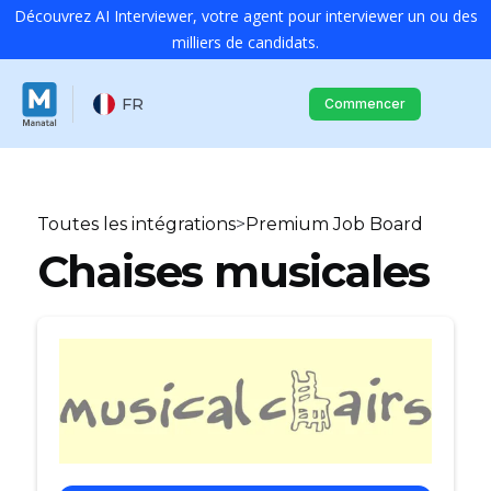
Découvrez AI Interviewer, votre agent pour interviewer un ou des
milliers de candidats.
FR
Commencer
Toutes les intégrations
>
Premium Job Board
Chaises musicales