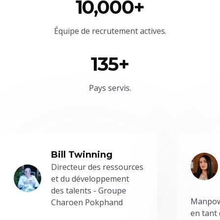
10,000+
Équipe
de recrutement actives.
135+
Pays servis.
Bill Twinning
Directeur des ressources
et du développement
des talents - Groupe
Manpowe
Charoen Pokphand
en tant