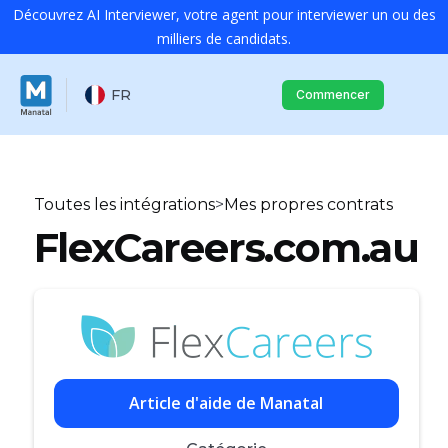
Découvrez AI Interviewer, votre agent pour interviewer un ou des
milliers de candidats.
FR
Commencer
Toutes les intégrations
>
Mes propres contrats
FlexCareers.com.au
Article d'aide de Manatal