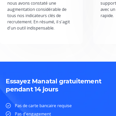
nous avons constaté une
support
augmentation considérable de
avec un
tous nos indicateurs clés de
rapide.
recrutement. En résumé, il s'agit
d'un outil indispensable.
Essayez Manatal gratuitement
pendant 14 jours
Pas de carte bancaire requise
Pas d'engagement