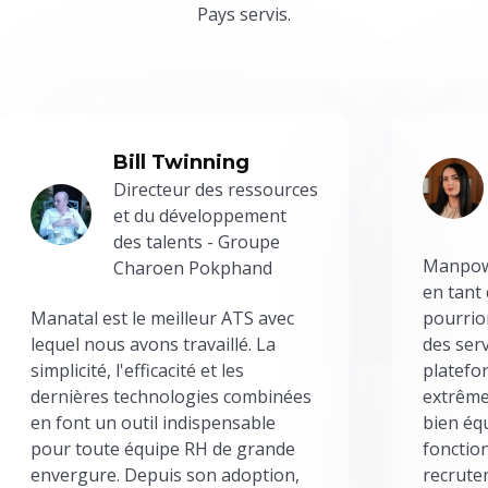
Pays servis.
Bill Twinning
Directeur des ressources
et du développement
des talents - Groupe
Manpowe
Charoen Pokphand
en tant
Manatal est le meilleur ATS avec
pourrion
lequel nous avons travaillé. La
des serv
simplicité, l'efficacité et les
platefor
dernières technologies combinées
extrême
en font un outil indispensable
bien éq
pour toute équipe RH de grande
fonctio
envergure. Depuis son adoption,
recrute