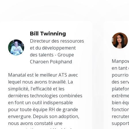
Bill Twinning
Directeur des ressources
et du développement
des talents - Groupe
Manpowe
Charoen Pokphand
en tant
Manatal est le meilleur ATS avec
pourrion
lequel nous avons travaillé. La
des serv
simplicité, l'efficacité et les
platefor
dernières technologies combinées
extrême
en font un outil indispensable
bien éq
pour toute équipe RH de grande
fonctio
envergure. Depuis son adoption,
recrute
nous avons constaté une
support