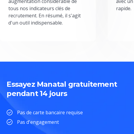
augmentation considérable de
avec un
tous nos indicateurs clés de
rapide.
recrutement. En résumé, il s'agit
d'un outil indispensable.
Essayez Manatal gratuitement
pendant 14 jours
Pas de carte bancaire requise
Pas d'engagement