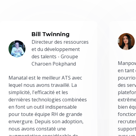
Bill Twinning
Directeur des ressources
et du développement
des talents - Groupe
Manpowe
Charoen Pokphand
en tant
Manatal est le meilleur ATS avec
pourrion
lequel nous avons travaillé. La
des serv
simplicité, l'efficacité et les
platefor
dernières technologies combinées
extrême
en font un outil indispensable
bien éq
pour toute équipe RH de grande
fonctio
envergure. Depuis son adoption,
recrute
nous avons constaté une
support
augmentation considérable de
avec un