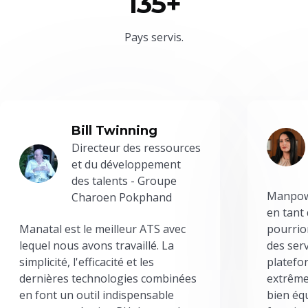
135+
Pays servis.
Bill Twinning
Directeur des ressources
et du développement
des talents - Groupe
Manpowe
Charoen Pokphand
en tant
Manatal est le meilleur ATS avec
pourrion
lequel nous avons travaillé. La
des serv
simplicité, l'efficacité et les
platefor
dernières technologies combinées
extrême
en font un outil indispensable
bien éq