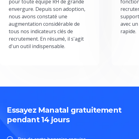
pour toute équipe RH de grande
fonctio
envergure. Depuis son adoption,
recrute
nous avons constaté une
support
augmentation considérable de
avec un
tous nos indicateurs clés de
rapide.
recrutement. En résumé, il s'agit
d'un outil indispensable.
Essayez Manatal gratuitement
pendant 14 jours