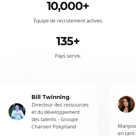
10,000+
Équipe
de recrutement actives.
135+
Pays servis.
Bill Twinning
Directeur des ressources
et du développement
des talents - Groupe
Manpowe
Charoen Pokphand
en tant