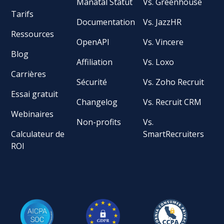
Manatal Statut
Vs. Greenhouse
Tarifs
Documentation
Vs. JazzHR
Ressources
OpenAPI
Vs. Vincere
Blog
Affiliation
Vs. Loxo
Carrières
Sécurité
Vs. Zoho Recruit
Essai gratuit
Changelog
Vs. Recruit CRM
Webinaires
Non-profits
Vs.
Calculateur de
SmartRecruiters
ROI