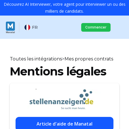
Découvrez AI Interviewer, votre agent pour interviewer un ou des
milliers de candidats.
FR
Commencer
Toutes les intégrations
>
Mes propres contrats
Mentions légales
Article d'aide de Manatal