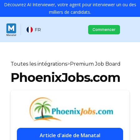
Découvrez AI Interviewer, votre agent pour interviewer un ou des
milliers de candidats.
FR
Commencer
Toutes les intégrations
>
Premium Job Board
PhoenixJobs.com
Article d'aide de Manatal