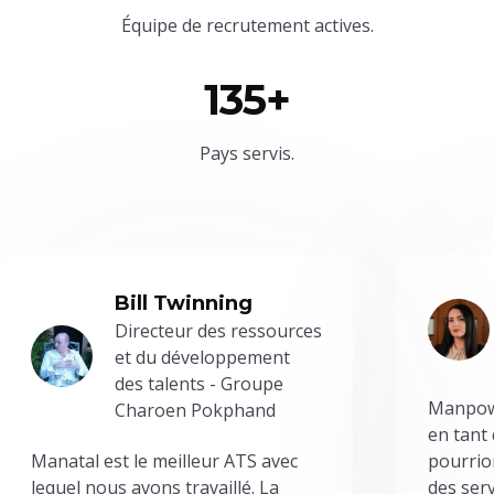
Équipe
de recrutement actives.
135+
Pays servis.
Bill Twinning
Directeur des ressources
et du développement
des talents - Groupe
Manpowe
Charoen Pokphand
en tant
Manatal est le meilleur ATS avec
pourrion
lequel nous avons travaillé. La
des serv