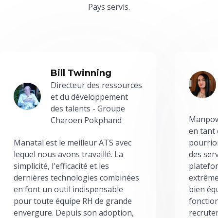
Pays servis.
Bill Twinning
Directeur des ressources
et du développement
des talents - Groupe
Manpowe
Charoen Pokphand
en tant
Manatal est le meilleur ATS avec
pourrion
lequel nous avons travaillé. La
des serv
simplicité, l'efficacité et les
platefor
dernières technologies combinées
extrême
en font un outil indispensable
bien éq
pour toute équipe RH de grande
fonctio
envergure. Depuis son adoption,
recrute