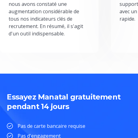
nous avons constaté une
support
augmentation considérable de
avec un
tous nos indicateurs clés de
rapide.
recrutement. En résumé, il s'agit
d'un outil indispensable.
Essayez Manatal gratuitement
pendant 14 jours
Pas de carte bancaire requise
Pas d'engagement