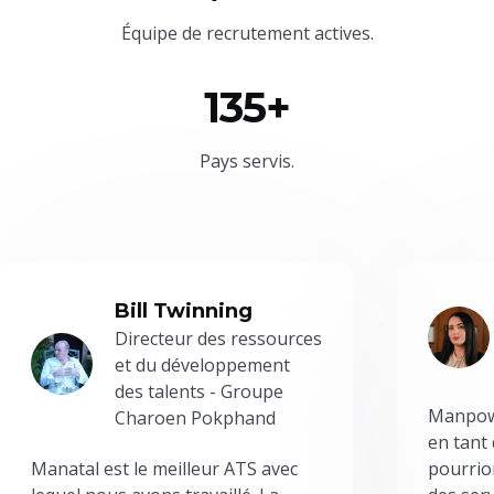
Équipe
de recrutement actives.
135+
Pays servis.
Bill Twinning
Directeur des ressources
et du développement
des talents - Groupe
Manpowe
Charoen Pokphand
en tant
Manatal est le meilleur ATS avec
pourrion