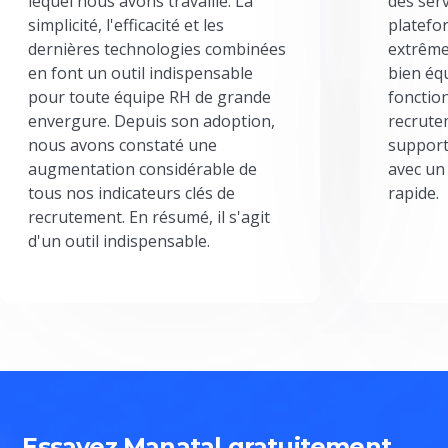
lequel nous avons travaillé. La
des serv
simplicité, l'efficacité et les
platefor
dernières technologies combinées
extrême
en font un outil indispensable
bien éq
pour toute équipe RH de grande
fonctio
envergure. Depuis son adoption,
recrute
nous avons constaté une
support
augmentation considérable de
avec un
tous nos indicateurs clés de
rapide.
recrutement. En résumé, il s'agit
d'un outil indispensable.
Essayez Manatal gratuitement