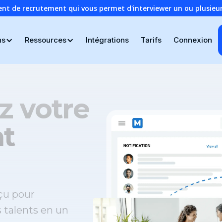
ent de recrutement qui vous permet d'interviewer un ou plusie
ns
Ressources
Intégrations
Tarifs
Connexion
z votre
t
çu pour
s talents en un