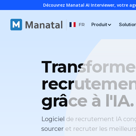
Découvrez Manatal AI Interviewer, votre ag
Produit
Solutio
FR
Transforme
recrutemen
grâce à l'IA.
Logiciel de recrutement IA con
sourcer et recruter les meilleur