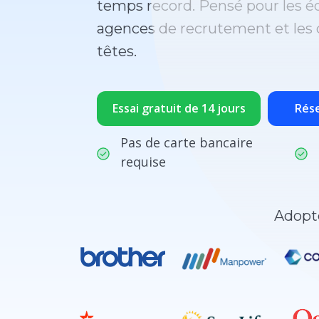
temps record. Pensé pour les é
agences de recrutement et les 
têtes.
Essai gratuit de 14 jours
Rés
Pas de carte bancaire
requise
Adopté