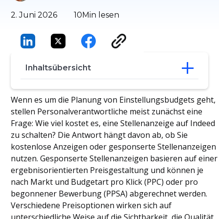
2. Juni 2026
10
Min lesen
Inhaltsübersicht
Wie viel kostet es, eine Stellenanzeige auf
Wenn es um die Planung von Einstellungsbudgets geht,
Indeed zu schalten?
stellen Personalverantwortliche meist zunächst eine
So funktionieren kostenlose
Frage: Wie viel kostet es, eine Stellenanzeige auf Indeed
Stellenanzeigen auf Indeed
zu schalten? Die Antwort hängt davon ab, ob Sie
So funktioniert die Indeed Preisangabe
kostenlose Anzeigen oder gesponserte Stellenanzeigen
Indeed
nutzen. Gesponserte Stellenanzeigen basieren auf einer
Optimierung Ihrer Ausgaben für
Stellenanzeigen Indeed
ergebnisorientierten Preisgestaltung und können je
5 strategische Tipps zur Senkung der
nach Markt und Budgetart pro Klick (PPC) oder pro
Kosten pro Einstellung auf Indeed
begonnener Bewerbung (PPSA) abgerechnet werden.
Vorlage zur Erfassung von Indeed und
Verschiedene Preisoptionen wirken sich auf
ROI
unterschiedliche Weise auf die Sichtbarkeit, die Qualität