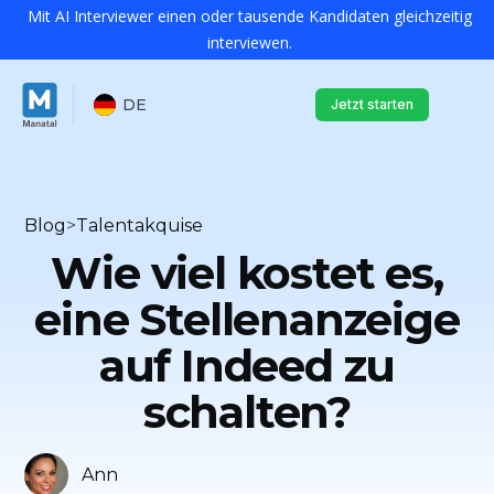
Mit AI Interviewer einen oder tausende Kandidaten gleichzeitig
interviewen.
DE
Jetzt starten
Blog
>
Talentakquise
Wie viel kostet es,
eine Stellenanzeige
auf Indeed zu
schalten?
Ann