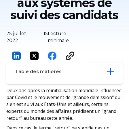
aux systèmes de
suivi des candidats
25 juillet
15
Lecture
2022
minimale
Table des matières
Vos systèmes et processus de
Deux ans après la réinitialisation mondiale influencée
recrutement sont-ils adaptés à l'objectif
par Covid et le mouvement de "grande démission" qui
visé ?
s'en est suivi aux États-Unis et ailleurs, certains
Comment l'IA transforme le processus de
experts du monde des affaires prédisent un "grand
recrutement
retour" au bureau cette année.
Transformer les systèmes et les rôles
existants
Dans ce cas, le terme "retour" ne signifie pas un