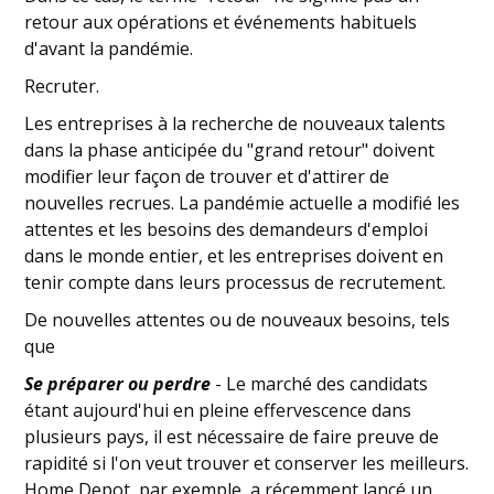
Adieu CV papier, Google Sheets, Excel,
retour aux opérations et événements habituels
etc.
d'avant la pandémie.
Scanner et analyser les CV et les médias
sociaux pour trouver plus rapidement les
Recruter.
candidats qui conviennent.
Les entreprises à la recherche de nouveaux talents
Numérisation sans préjudice
Améliorer les résultats et l'expérience des
dans la phase anticipée du "grand retour" doivent
candidats
modifier leur façon de trouver et d'attirer de
Travail à distance
nouvelles recrues. La pandémie actuelle a modifié les
Sécurité des données
attentes et les besoins des demandeurs d'emploi
Se préparer au grand retour
dans le monde entier, et les entreprises doivent en
tenir compte dans leurs processus de recrutement.
De nouvelles attentes ou de nouveaux besoins, tels
que
Se préparer ou perdre
- Le marché des candidats
étant aujourd'hui en pleine effervescence dans
plusieurs pays, il est nécessaire de faire preuve de
rapidité si l'on veut trouver et conserver les meilleurs.
Home Depot, par exemple, a récemment lancé un