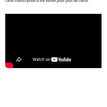
Cette transcription a été éditée pour plus de clarté.
Comprendre la mission de l'organisation
et définir l'objectif d'un rôle
Renforcer les équipes de talents avec des
données et les bons outils
Le recrutement au-delà de la
paperasserie : Quand la gratitude fait le
tour de la question