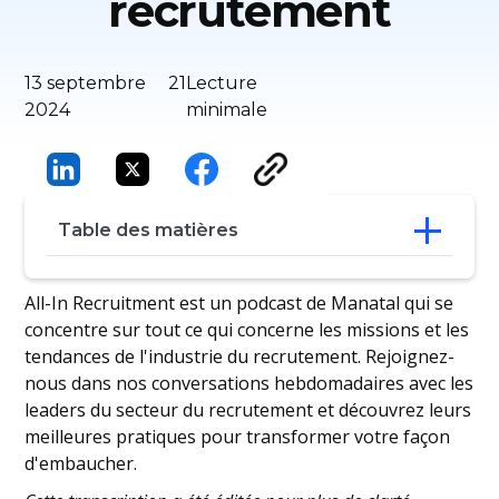
recrutement
13 septembre
21
Lecture
2024
minimale
Table des matières
Un voyage d'apprentissage continu
All-In Recruitment est un podcast de Manatal qui se
Mettre en place la bonne conception
concentre sur tout ce qui concerne les missions et les
organisationnelle pour transformer le
tendances de l'industrie du recrutement. Rejoignez-
parcours des talents
nous dans nos conversations hebdomadaires avec les
Combiner les connaissances scientifiques
leaders du secteur du recrutement et découvrez leurs
et le sens des affaires dans le
meilleures pratiques pour transformer votre façon
recrutement
Se concentrer sur l'élaboration d'une
d'embaucher.
approche proactive du recrutement