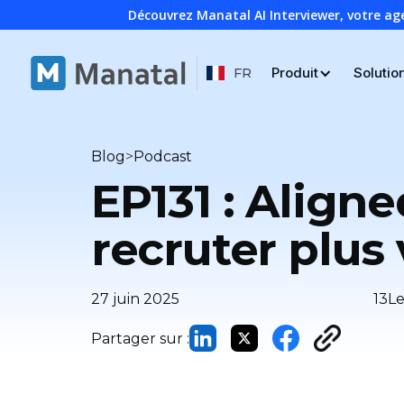
Découvrez Manatal AI Interviewer, votre ag
Produit
Solutio
FR
>
Blog
Podcast
EP131 : Alig
recruter plus
27 juin 2025
13
Le
Partager sur :