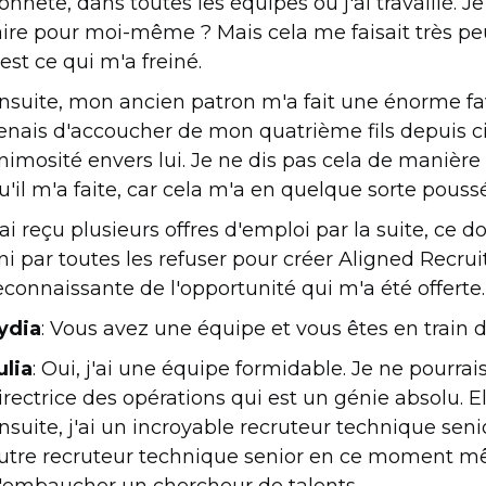
onnête, dans toutes les équipes où j'ai travaillé. J
aire pour moi-même ? Mais cela me faisait très pe
'est ce qui m'a freiné.
nsuite, mon ancien patron m'a fait une énorme fav
enais d'accoucher de mon quatrième fils depuis ci
nimosité envers lui. Je ne dis pas cela de manière
u'il m'a faite, car cela m'a en quelque sorte pouss
'ai reçu plusieurs offres d'emploi par la suite, ce d
ini par toutes les refuser pour créer Aligned Recrui
econnaissante de l'opportunité qui m'a été offerte.
ydia
: Vous avez une équipe et vous êtes en train de
ulia
: Oui, j'ai une équipe formidable. Je ne pourrais
irectrice des opérations qui est un génie absolu.
nsuite, j'ai un incroyable recruteur technique seni
utre recruteur technique senior en ce moment mê
'embaucher un chercheur de talents.