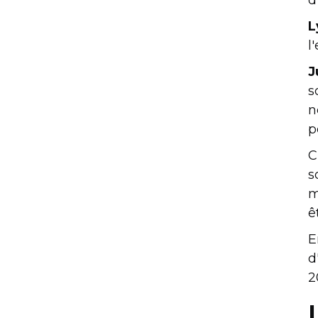
L
l
J
s
n
p
C
s
m
ê
E
d
2