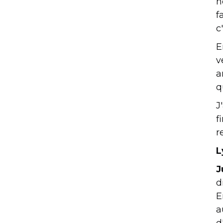
h
f
c
E
v
a
q
J
f
r
L
J
d
E
a
d