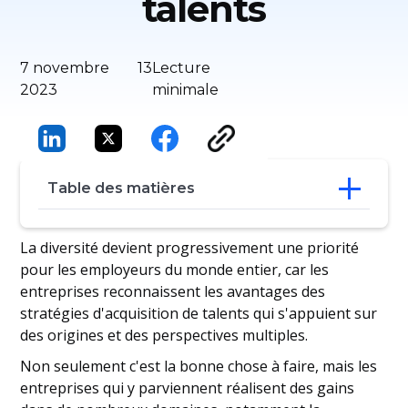
talents
7 novembre
13
Lecture
2023
minimale
Table des matières
La diversité et l'inclusion sont-elles
La diversité devient progressivement une priorité
interchangeables ?
pour les employeurs du monde entier, car les
Chefs d'entreprise
entreprises reconnaissent les avantages des
Salariés actuels
stratégies d'acquisition de talents qui s'appuient sur
Employés potentiels
des origines et des perspectives multiples.
Clients
Investisseurs
Non seulement c'est la bonne chose à faire, mais les
entreprises qui y parviennent réalisent des gains