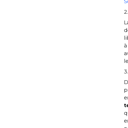
S
2
L
d
l
à
a
l
3
D
p
e
t
q
e