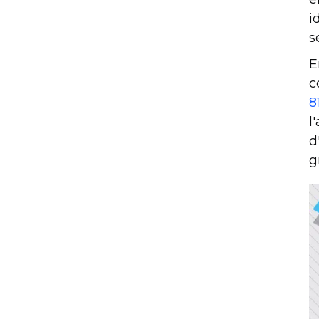
i
s
E
c
8
l
d
g