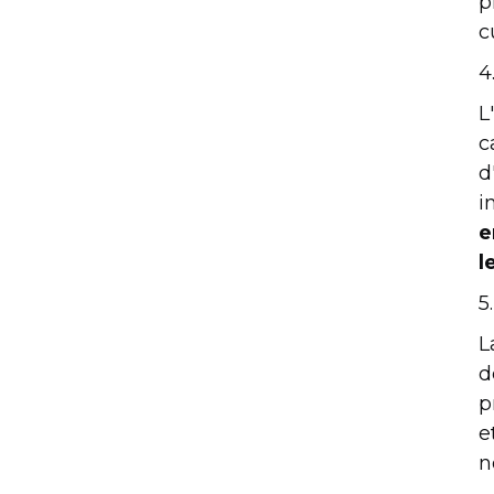
p
c
4
L
c
d
i
e
l
5
L
d
p
e
n