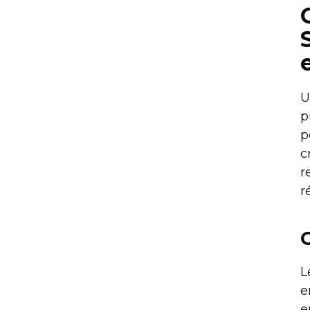
U
p
p
c
r
r
L
e
e