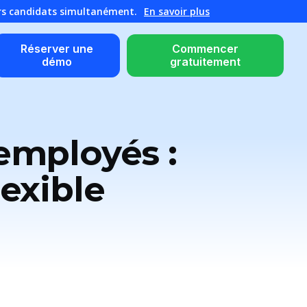
urs candidats simultanément.
En savoir plus
Réserver une
Commencer
démo
gratuitement
employés :
exible