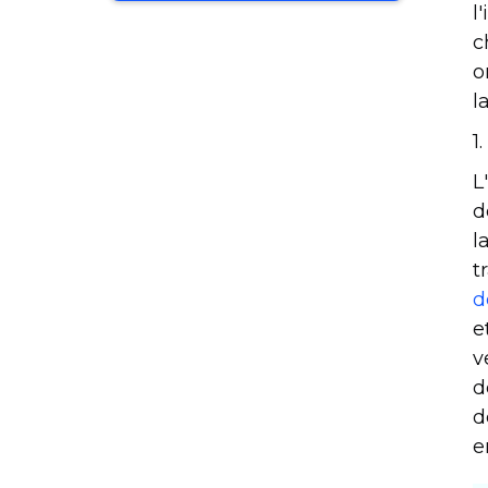
d'œuvre dévouée
l
c
o
l
1
L
d
l
t
d
e
v
d
d
e