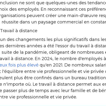
'inclusion ne sont que quelques-unes des tendance
hoix des employés. En reconnaissant ces préférenc
rganisations peuvent créer une main-d'œuvre resp
a réussite dans un paysage commercial en constan
. Travail à distance
'un des changements les plus significatifs dans l
es dernières années a été l'essor du travail à dist
a suite de la pandémie, obligeant de nombreuses 
ravail à distance. En 2024, le nombre d'employés à
eux fois plus élevé
qu'en 2021. De nombreux salarié
t l'équilibre entre vie professionnelle et vie privée q
eulent plus être confinés dans un bureau traditionne
e n'importe où. Le travail à distance permet aux e
e passer plus de temps avec leur famille et de bén
ntre vie professionnelle et vie privée.