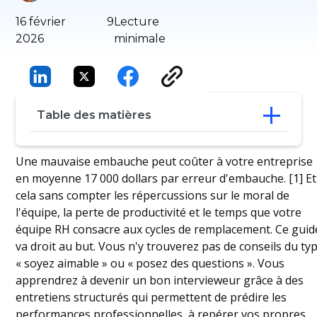
16 février
9
Lecture
2026
minimale
Table des matières
Comment être un bon intervieweur : les
Une mauvaise embauche peut coûter à votre entreprise
compétences comptent
en moyenne 17 000 dollars par erreur d'embauche. [1] Et
Préparation : la phase que la plupart des
cela sans compter les répercussions sur le moral de
gens négligent
l'équipe, la perte de productivité et le temps que votre
Comment mener un entretien : le cadre
équipe RH consacre aux cycles de remplacement. Ce guid
en 5 étapes
va droit au but. Vous n'y trouverez pas de conseils du ty
Ressource essentielle : Le formulaire
d'évaluation
« soyez aimable » ou « posez des questions ». Vous
Les signes d'un mauvais intervieweur
apprendrez à devenir un bon intervieweur grâce à des
Conclusion : Maîtrisez l'art d'être un bon
entretiens structurés qui permettent de prédire les
intervieweur
performances professionnelles, à repérer vos propres