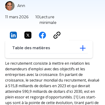
Ann
11 mars 2026
10
Lecture
minimale
Table des matières
16 startups de recrutement à surveiller
Le recrutement consiste à mettre en relation les
Conclusion
demandeurs d'emploi avec des objectifs et les
Questions fréquemment posées
entreprises avec la croissance. En parlant de
croissance, le secteur mondial du recrutement, évalué
à 515,8 milliards de dollars en 2023 et qui devrait
atteindre 590,9 milliards de dollars d'ici 2030, est en
plein essor et regorge d'opportunités. [1] Les start-
ups sont à la pointe de cette évolution, tirant parti de