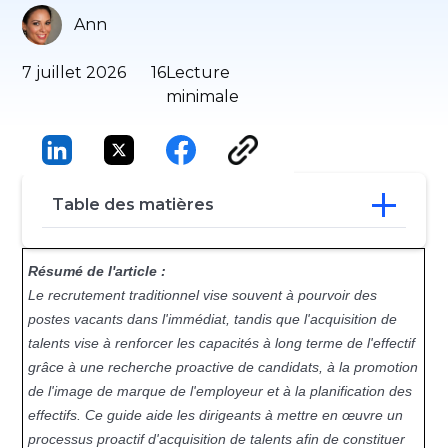
Ann
7 juillet 2026
16
Lecture
minimale
Table des matières
En quoi consiste le processus de
Résumé de l'article :
recrutement ?
Le recrutement traditionnel vise souvent à pourvoir des
Guide en 5 étapes du processus de
postes vacants dans l'immédiat, tandis que l'acquisition de
recrutement
talents vise à renforcer les capacités à long terme de l'effectif
Mettre en place une équipe d'acquisition
de talents hautement performante
grâce à une recherche proactive de candidats, à la promotion
Élaborer une stratégie durable de
de l'image de marque de l'employeur et à la planification des
recrutement des talents
effectifs. Ce guide aide les dirigeants à mettre en œuvre un
Conclusion
processus proactif d'acquisition de talents afin de constituer