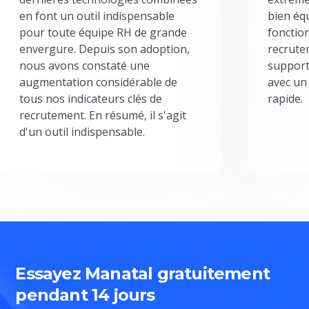
en font un outil indispensable
bien éq
pour toute équipe RH de grande
fonctio
envergure. Depuis son adoption,
recrute
nous avons constaté une
support
augmentation considérable de
avec un
tous nos indicateurs clés de
rapide.
recrutement. En résumé, il s'agit
d'un outil indispensable.
Essayez Manatal gratuitement
pendant 14 jours