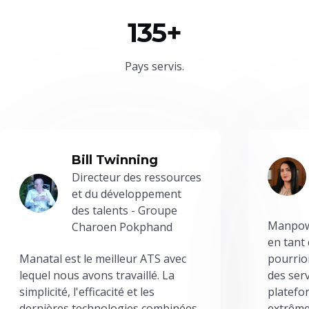
135+
Pays servis.
Bill Twinning
Directeur des ressources
et du développement
des talents - Groupe
Manpowe
Charoen Pokphand
en tant
Manatal est le meilleur ATS avec
pourrion
lequel nous avons travaillé. La
des serv
simplicité, l'efficacité et les
platefor
dernières technologies combinées
extrême