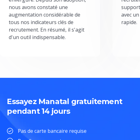
nous avons constaté une
support
augmentation considérable de
avec un
tous nos indicateurs clés de
rapide.
recrutement. En résumé, il s'agit
d'un outil indispensable.
Essayez Manatal gratuitement
pendant 14 jours
Pas de carte bancaire requise