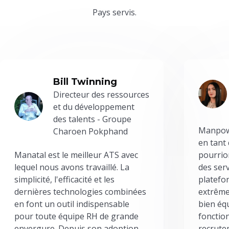
Pays servis.
Bill Twinning
Directeur des ressources
et du développement
des talents - Groupe
Manpowe
Charoen Pokphand
en tant
Manatal est le meilleur ATS avec
pourrion
lequel nous avons travaillé. La
des serv
simplicité, l'efficacité et les
platefor
dernières technologies combinées
extrême
en font un outil indispensable
bien éq
pour toute équipe RH de grande
fonctio
envergure. Depuis son adoption,
recrute