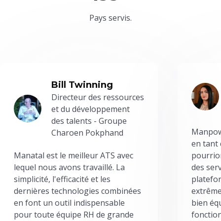
Pays servis.
Bill Twinning
Directeur des ressources
et du développement
des talents - Groupe
Manpowe
Charoen Pokphand
en tant
Manatal est le meilleur ATS avec
pourrion
lequel nous avons travaillé. La
des serv
simplicité, l'efficacité et les
platefor
dernières technologies combinées
extrême
en font un outil indispensable
bien éq
pour toute équipe RH de grande
fonctio