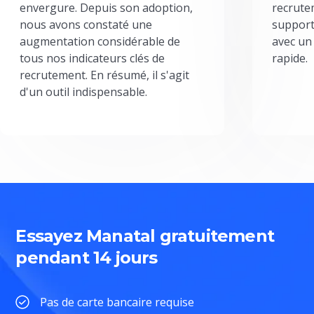
envergure. Depuis son adoption,
recrute
nous avons constaté une
support
augmentation considérable de
avec un
tous nos indicateurs clés de
rapide.
recrutement. En résumé, il s'agit
d'un outil indispensable.
Essayez Manatal gratuitement
pendant 14 jours
Pas de carte bancaire requise