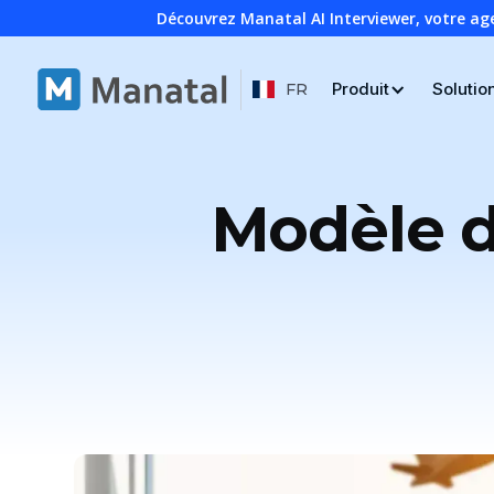
Découvrez Manatal AI Interviewer, votre ag
Produit
Solutio
FR
Modèle d