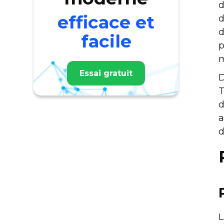
d
efficace et
d
d
facile
p
m
Essai gratuit
D
T
d
a
d
L