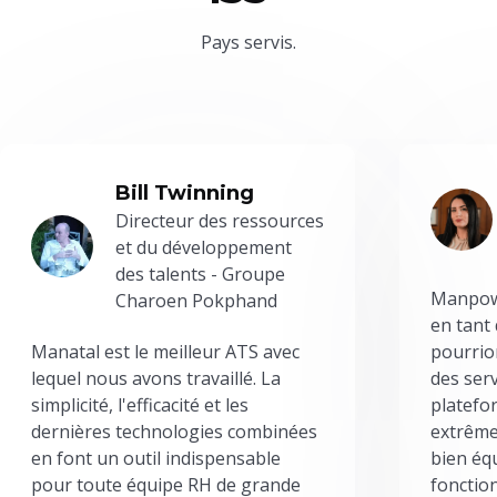
Pays servis.
Bill Twinning
Directeur des ressources
et du développement
des talents - Groupe
Manpowe
Charoen Pokphand
en tant
Manatal est le meilleur ATS avec
pourrion
lequel nous avons travaillé. La
des serv
simplicité, l'efficacité et les
platefor
dernières technologies combinées
extrême
en font un outil indispensable
bien éq
pour toute équipe RH de grande
fonctio