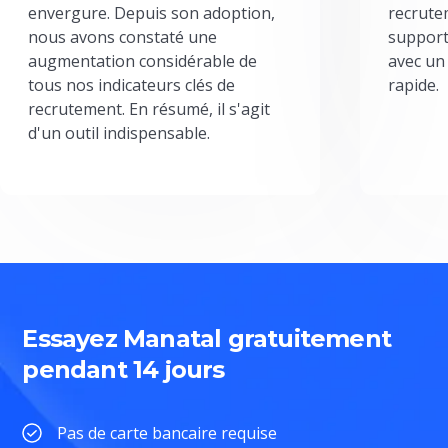
envergure. Depuis son adoption,
recrute
nous avons constaté une
support
augmentation considérable de
avec un
tous nos indicateurs clés de
rapide.
recrutement. En résumé, il s'agit
d'un outil indispensable.
Essayez Manatal gratuitement
pendant 14 jours
Pas de carte bancaire requise