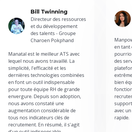
Bill Twinning
Directeur des ressources
et du développement
des talents - Groupe
Manpowe
Charoen Pokphand
en tant
Manatal est le meilleur ATS avec
pourrion
lequel nous avons travaillé. La
des serv
simplicité, l'efficacité et les
platefor
dernières technologies combinées
extrême
en font un outil indispensable
bien éq
pour toute équipe RH de grande
fonctio
envergure. Depuis son adoption,
recrute
nous avons constaté une
support
augmentation considérable de
avec un
tous nos indicateurs clés de
rapide.
recrutement. En résumé, il s'agit
d'un outil indispensable.