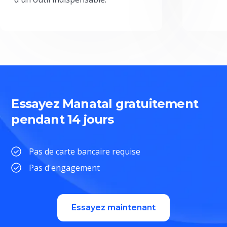
Essayez Manatal gratuitement
pendant 14 jours
Pas de carte bancaire requise
Pas d'engagement
Essayez maintenant