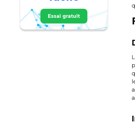
q
Essai gratuit
L
p
q
l
a
a