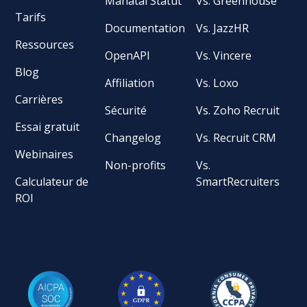
Manatal Statut
Vs. Greenhouse
Tarifs
Documentation
Vs. JazzHR
Ressources
OpenAPI
Vs. Vincere
Blog
Affiliation
Vs. Loxo
Carrières
Sécurité
Vs. Zoho Recruit
Essai gratuit
Changelog
Vs. Recruit CRM
Webinaires
Non-profits
Vs.
Calculateur de
SmartRecruiters
ROI