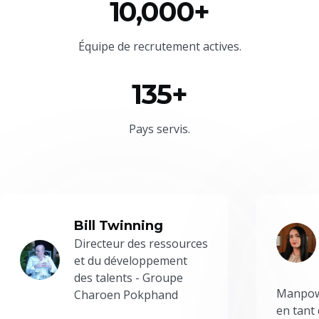
10,000+
Équipe
de recrutement actives.
135+
Pays servis.
Bill Twinning
Directeur des ressources
et du développement
des talents - Groupe
Manpowe
Charoen Pokphand
en tant