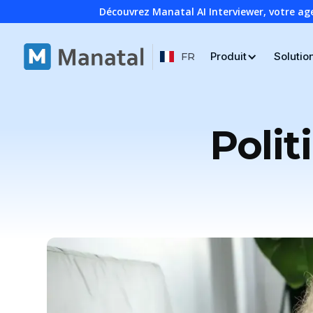
Découvrez Manatal AI Interviewer, votre ag
Produit
Solutio
FR
Polit