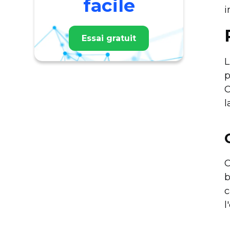
facile
i
Essai gratuit
L
p
C
l
C
b
c
l