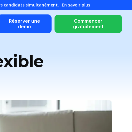
urs candidats simultanément.
En savoir plus
Réserver une
Commencer
démo
gratuitement
exible