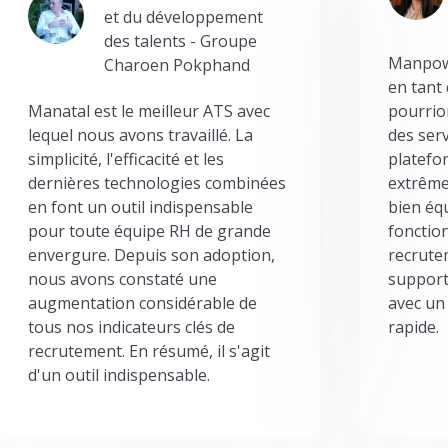
et du développement
des talents - Groupe
Manpowe
Charoen Pokphand
en tant
Manatal est le meilleur ATS avec
pourrion
lequel nous avons travaillé. La
des serv
simplicité, l'efficacité et les
platefor
dernières technologies combinées
extrême
en font un outil indispensable
bien éq
pour toute équipe RH de grande
fonctio
envergure. Depuis son adoption,
recrute
nous avons constaté une
support
augmentation considérable de
avec un
tous nos indicateurs clés de
rapide.
recrutement. En résumé, il s'agit
d'un outil indispensable.