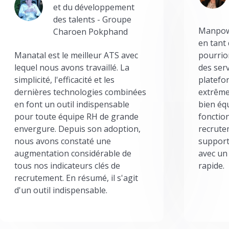
et du développement
des talents - Groupe
Manpowe
Charoen Pokphand
en tant
Manatal est le meilleur ATS avec
pourrion
lequel nous avons travaillé. La
des serv
simplicité, l'efficacité et les
platefor
dernières technologies combinées
extrême
en font un outil indispensable
bien éq
pour toute équipe RH de grande
fonctio
envergure. Depuis son adoption,
recrute
nous avons constaté une
support
augmentation considérable de
avec un
tous nos indicateurs clés de
rapide.
recrutement. En résumé, il s'agit
d'un outil indispensable.