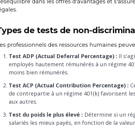
éséquilibre dans les offres d'avantages et s'assur
égales.
Types de tests de non-discrimina
es professionnels des ressources humaines peuvent
Test ADP (Actual Deferral Percentage) :
Il s'ag
employés hautement rémunérés à un régime 401(
moins bien rémunérés.
Test ACP (Actual Contribution Percentage) :
Ce
de contrepartie à un régime 401(k) favorisent l
aux autres.
Test du poids le plus élevé :
Détermine si un rég
salariés les mieux payés, en fonction de la valeu