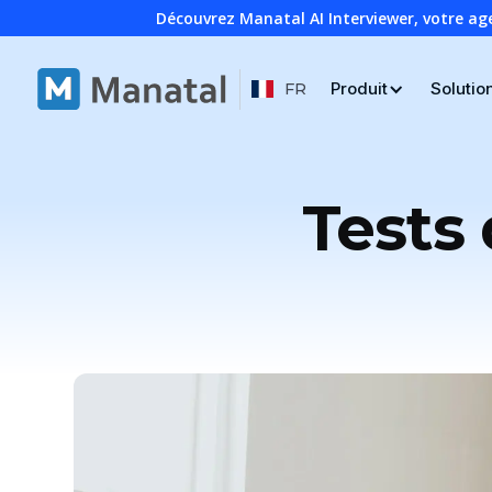
Découvrez Manatal AI Interviewer, votre ag
Produit
Solutio
FR
Tests