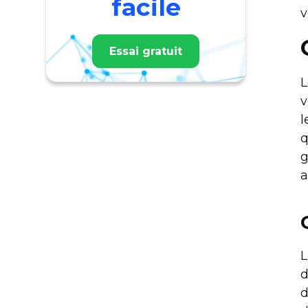
facile
v
Essai gratuit
L
v
l
q
g
a
L
d
d