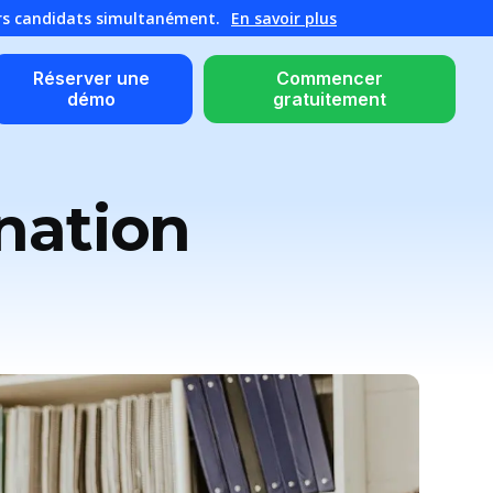
urs candidats simultanément.
En savoir plus
Réserver une
Commencer
démo
gratuitement
nation