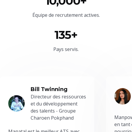
10,000+
Équipe
de recrutement actives.
135+
Pays servis.
Bill Twinning
Directeur des ressources
et du développement
des talents - Groupe
Manpowe
Charoen Pokphand
en tant
Manatal est le meilleur ATS avec
pourrion