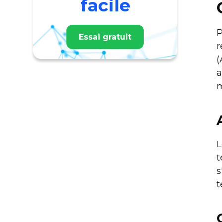
facile
P
Essai gratuit
r
(
a
m
L
t
s
t