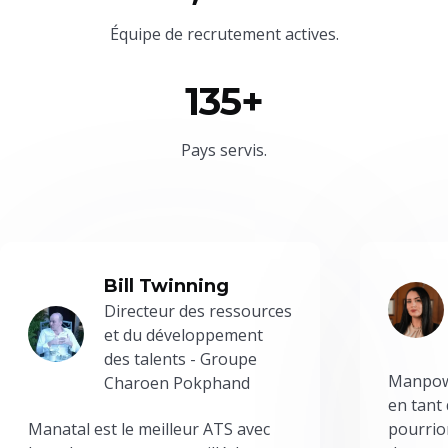
Équipe
de recrutement actives.
135+
Pays servis.
Bill Twinning
Directeur des ressources
et du développement
des talents - Groupe
Manpowe
Charoen Pokphand
en tant
Manatal est le meilleur ATS avec
pourrion