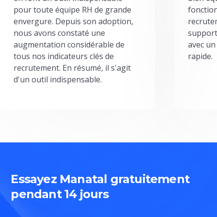
pour toute équipe RH de grande
fonctio
envergure. Depuis son adoption,
recrute
nous avons constaté une
support
augmentation considérable de
avec un
tous nos indicateurs clés de
rapide.
recrutement. En résumé, il s'agit
d'un outil indispensable.
Essayez Manatal gratuitement
pendant 14 jours