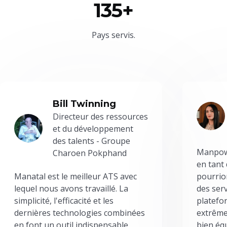
135+
Pays servis.
Bill Twinning
Directeur des ressources
et du développement
des talents - Groupe
Manpowe
Charoen Pokphand
en tant
Manatal est le meilleur ATS avec
pourrion
lequel nous avons travaillé. La
des serv
simplicité, l'efficacité et les
platefor
dernières technologies combinées
extrême
en font un outil indispensable
bien éq