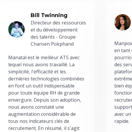
Bill Twinning
Directeur des ressources
et du développement
des talents - Groupe
Manpowe
Charoen Pokphand
en tant
Manatal est le meilleur ATS avec
pourrion
lequel nous avons travaillé. La
des serv
simplicité, l'efficacité et les
platefor
dernières technologies combinées
extrême
en font un outil indispensable
bien éq
pour toute équipe RH de grande
fonctio
envergure. Depuis son adoption,
recrute
nous avons constaté une
support
augmentation considérable de
avec un
tous nos indicateurs clés de
rapide.
recrutement. En résumé, il s'agit